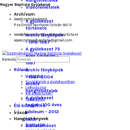
Hangfelvételek
Magyar Baptista Gyülekezet
Videófelvételek
Archívum
icon
Szatmárnémeti,
A gyülekezet
P-ța Eroilor revoluției (István tér) 9
története
icon
lelkipasztor@szatmaribaptista.ro
Archív fényképek
icon
szatmaribaptista@gmail.com
- 1918-1987
A gyülekezet 75
éves jubileum -
Keresés
1987
Rólunk
Archív fényképek
Nyitóoldal
- 1987-2004
Szolgálatok a gyülekezetben
Archív
Lelkipásztor
hangfelvételek
Kik a baptisták?
A gyülekezet
Támogatás
tagjai - 100 éves
Élő közvetítés
jubileum - 2012
Írások
Hangoskönyvek
Írások
Énekkották
Bibliatörténet