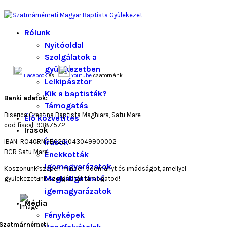
Rólunk
Nyitóoldal
Szolgálatok a
gyülekezetben
Facebook
és
Youtube
csatornánk
Lelkipásztor
Kik a baptisták?
Banki adatok:
Támogatás
Biserica Crestina Baptista Maghiara, Satu Mare
Élő közvetítés
cod fiscal: 9387572
Írások
Írások
IBAN: RO40RNCB0221043049900002
BCR Satu Mare
Énekkották
Igemagyarázatok
Köszönünk szépen minden adományt és imádságot, amellyel
Meghallgatható
gyülekezetünk szolgálatát támogatod!
igemagyarázatok
Média
Fényképek
Szatmárnémeti