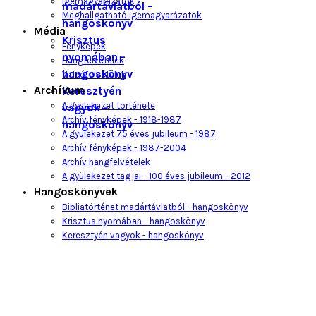
Igemagyarázatok
madártávlatból -
Meghallgatható igemagyarázatok
hangoskönyv
Média
Krisztus
Fényképek
nyomában -
Hangfelvételek
hangoskönyv
Videófelvételek
Archívum
Keresztyén
A gyülekezet története
vagyok -
Archív fényképek - 1918-1987
hangoskönyv
A gyülekezet 75 éves jubileum - 1987
Archív fényképek - 1987-2004
Archív hangfelvételek
A gyülekezet tagjai - 100 éves jubileum - 2012
Hangoskönyvek
Bibliatörténet madártávlatból - hangoskönyv
Krisztus nyomában - hangoskönyv
Keresztyén vagyok - hangoskönyv