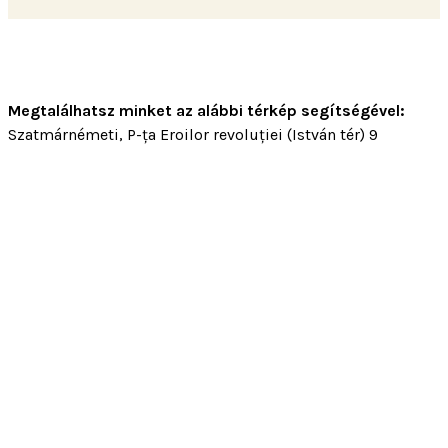
Megtalálhatsz minket az alábbi térkép segítségével:
Szatmárnémeti, P-ța Eroilor revoluției (István tér) 9