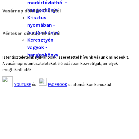
madártávlatból -
hangoskönyv
Vasárnap délután 17 órától
Krisztus
nyomában -
hangoskönyv
Pénteken délután 19 órától
Keresztyén
vagyok -
hangoskönyv
Istentiszteleteink nyilvánosak:
szeretettel hívunk várunk mindenkit.
A vasárnapi istentiszteleteket élő adásban közvetítjük, amelyek
megtekinthetők
YOUTUBE
és
FACEBOOK
csatornánkon keresztül