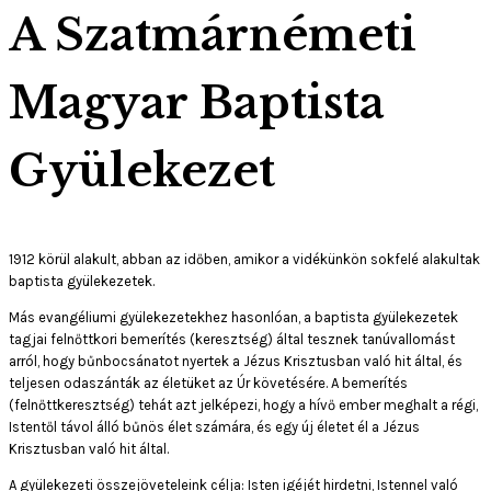
A Szatmárnémeti
Magyar Baptista
Gyülekezet
1912 körül alakult, abban az időben, amikor a vidékünkön sokfelé alakultak
baptista gyülekezetek.
Más evangéliumi gyülekezetekhez hasonlóan, a baptista gyülekezetek
tagjai felnőttkori bemerítés (keresztség) által tesznek tanúvallomást
arról, hogy bűnbocsánatot nyertek a Jézus Krisztusban való hit által, és
teljesen odaszánták az életüket az Úr követésére. A bemerítés
(felnőttkeresztség) tehát azt jelképezi, hogy a hívő ember meghalt a régi,
Istentől távol álló bűnös élet számára, és egy új életet él a Jézus
Krisztusban való hit által.
A gyülekezeti összejöveteleink célja: Isten igéjét hirdetni, Istennel való