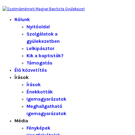
Rólunk
Nyitóoldal
Szolgálatok a
gyülekezetben
Lelkipásztor
Kik a baptisták?
Támogatás
Élő közvetítés
Írások
Írások
Énekkották
Igemagyarázatok
Meghallgatható
igemagyarázatok
Média
Fényképek