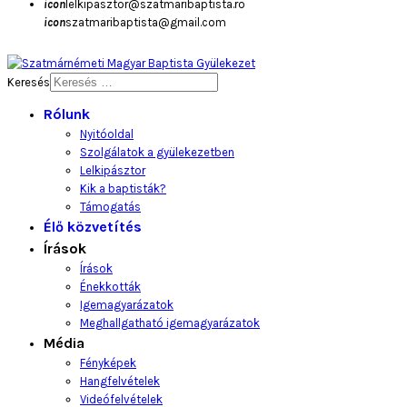
icon
lelkipasztor@szatmaribaptista.ro
icon
szatmaribaptista@gmail.com
Keresés
Rólunk
Nyitóoldal
Szolgálatok a gyülekezetben
Lelkipásztor
Kik a baptisták?
Támogatás
Élő közvetítés
Írások
Írások
Énekkották
Igemagyarázatok
Meghallgatható igemagyarázatok
Média
Fényképek
Hangfelvételek
Videófelvételek