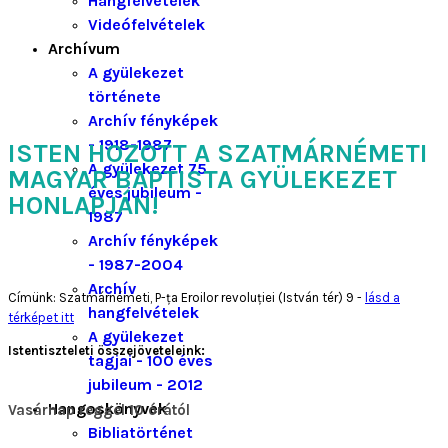
Hangfelvételek
Videófelvételek
Archívum
A gyülekezet
története
Archív fényképek
- 1918-1987
ISTEN HOZOTT A SZATMÁRNÉMETI
A gyülekezet 75
MAGYAR BAPTISTA GYÜLEKEZET
éves jubileum -
HONLAPJÁN!
1987
Archív fényképek
- 1987-2004
Archív
Címünk: Szatmárnémeti, P-ța Eroilor revoluției (István tér) 9 -
lásd a
hangfelvételek
térképet itt
A gyülekezet
Istentiszteleti összejöveteleink:
tagjai - 100 éves
jubileum - 2012
Hangoskönyvek
Vasárnap reggel 10 órától
Bibliatörténet