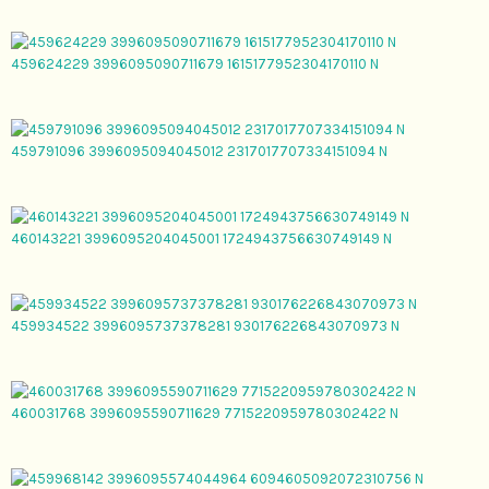
459624229 3996095090711679 1615177952304170110 N
459791096 3996095094045012 2317017707334151094 N
460143221 3996095204045001 1724943756630749149 N
459934522 3996095737378281 930176226843070973 N
460031768 3996095590711629 7715220959780302422 N