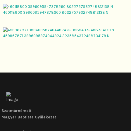
460118800 3996095947378260 8022757932748812138 N
459967871 3996095974044924 3235854372498734179 N
Szatmárnémeti
Magyar Baptista Gyülekezet