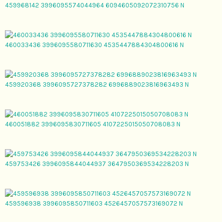
459968142 3996095574044964 6094605092072310756 N
460033436 3996095580711630 4535447884304800616 N
459920368 3996095727378282 6996889023816963493 N
460051882 3996095830711605 4107225015050708083 N
459753426 3996095844044937 3647950369534228203 N
459596938 3996095850711603 4526457057573169072 N