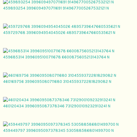
459893254 3996094970711691 9149677005267532121 N
459729768 3996094954045026 4895739647660535621 N
459685314 3996095100711678 6600875605213143764 N
460169756 3996095080711680 3104559372281829082 N
460120434 3996095087378346 7312900109232913241 N
459449797 3996095097378345 530588586801499700 N