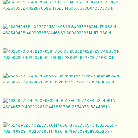
462659562 4022076588113529 1450816369804907398 N
462540438 4022076581446863 8903923951411171389 N
462507910 4022076584780196 2386246227231748850 N
462506300 4022076598113528 1545677257739484624 N
462495712 4022076701446851 7961257437815244081 N
462486323 4022076601446861 8739700945113025255 N