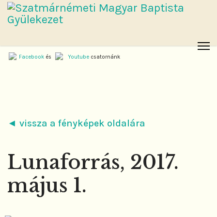
Facebook
és
Youtube
csatornánk
◄ vissza a fényképek oldalára
Lunaforrás, 2017.
május 1.