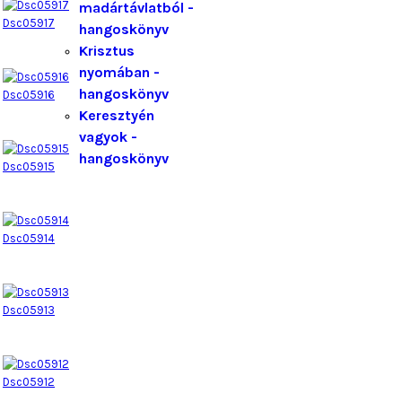
madártávlatból -
Dsc05917
hangoskönyv
Krisztus
nyomában -
hangoskönyv
Dsc05916
Keresztyén
vagyok -
hangoskönyv
Dsc05915
Dsc05914
Dsc05913
Dsc05912