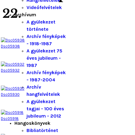
Hangfelvételek
Videófelvételek
22.
Archívum
A gyülekezet
története
Archív fényképek
- 1918-1987
Dsc05938
A gyülekezet 75
éves jubileum -
1987
Dsc05932
Archív fényképek
- 1987-2004
Archív
hangfelvételek
Dsc05930
A gyülekezet
tagjai - 100 éves
jubileum - 2012
Dsc05918
Hangoskönyvek
Bibliatörténet