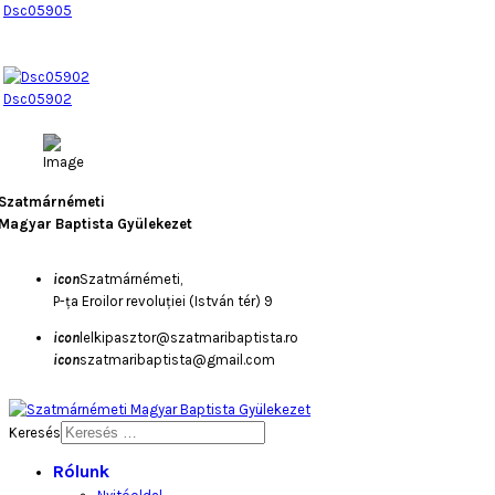
Dsc05905
Dsc05902
Szatmárnémeti
Magyar Baptista Gyülekezet
icon
Szatmárnémeti,
P-ța Eroilor revoluției (István tér) 9
icon
lelkipasztor@szatmaribaptista.ro
icon
szatmaribaptista@gmail.com
Keresés
Rólunk