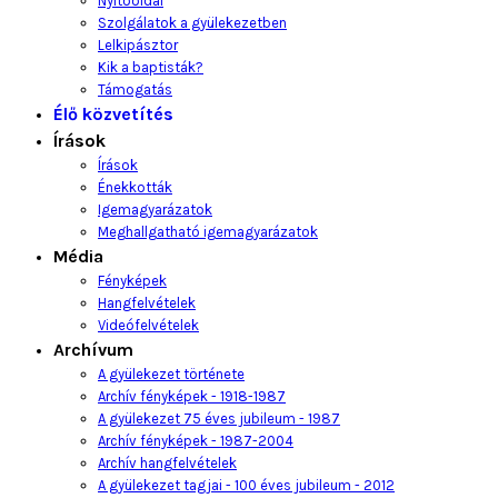
Nyitóoldal
Szolgálatok a gyülekezetben
Lelkipásztor
Kik a baptisták?
Támogatás
Élő közvetítés
Írások
Írások
Énekkották
Igemagyarázatok
Meghallgatható igemagyarázatok
Média
Fényképek
Hangfelvételek
Videófelvételek
Archívum
A gyülekezet története
Archív fényképek - 1918-1987
A gyülekezet 75 éves jubileum - 1987
Archív fényképek - 1987-2004
Archív hangfelvételek
A gyülekezet tagjai - 100 éves jubileum - 2012