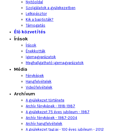
Nyitóoldal
Szolgálatok a gyülekezetben
Lelkipásztor
Kik a baptisták?
Támogatás
Élő közvetítés
Írások
Írások
Énekkották
Igemagyarázatok
Meghallgatható igemagyarázatok
Média
Fényképek
Hangfelvételek
Videófelvételek
Archívum
A gyülekezet története
Archív fényképek - 1918-1987
A gyülekezet 75 éves jubileum - 1987
Archív fényképek - 1987-2004
Archív hangfelvételek
A gyülekezet tagjai - 100 éves jubileum - 2012