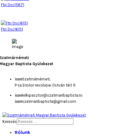
Ftp Dsc15671
Ftp Dsc16151
Szatmárnémeti
Magyar Baptista Gyülekezet
icon
Szatmárnémeti,
P-ța Eroilor revoluției (István tér) 9
icon
lelkipasztor@szatmaribaptista.ro
icon
szatmaribaptista@gmail.com
Keresés
Rólunk