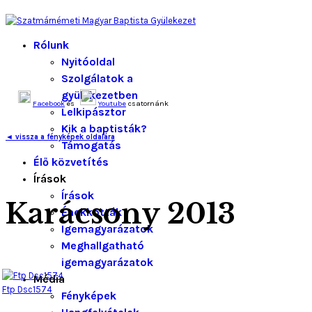
Rólunk
Nyitóoldal
Szolgálatok a
gyülekezetben
Facebook
és
Youtube
csatornánk
Lelkipásztor
Kik a baptisták?
◄ vissza a fényképek oldalára
Támogatás
Élő közvetítés
Írások
Írások
Karácsony 2013
Énekkották
Igemagyarázatok
Meghallgatható
igemagyarázatok
Média
Ftp Dsc1574
Fényképek