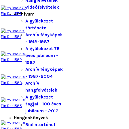
Hangfelvételek
Videófelvételek
Archívum
Ftp Dsc1577
A gyülekezet
története
Archív fényképek
Ftp Dsc1581
- 1918-1987
A gyülekezet 75
éves jubileum -
Ftp Dsc1582
1987
Archív fényképek
- 1987-2004
Archív
Ftp Dsc1583
hangfelvételek
A gyülekezet
tagjai - 100 éves
Ftp Dsc1585
jubileum - 2012
Hangoskönyvek
Bibliatörténet
Ftp Dsc1588