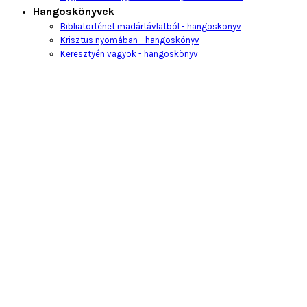
Hangoskönyvek
Bibliatörténet madártávlatból - hangoskönyv
Krisztus nyomában - hangoskönyv
Keresztyén vagyok - hangoskönyv