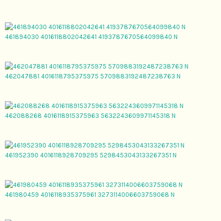
461894030 4016118802042641 4193787670564099840 N
462047881 4016118795375975 5709883192487238763 N
462088268 4016118915375963 5632243609971145318 N
461952390 4016118928709295 5298453043133267351 N
461980459 4016118935375961 3273114006603759068 N