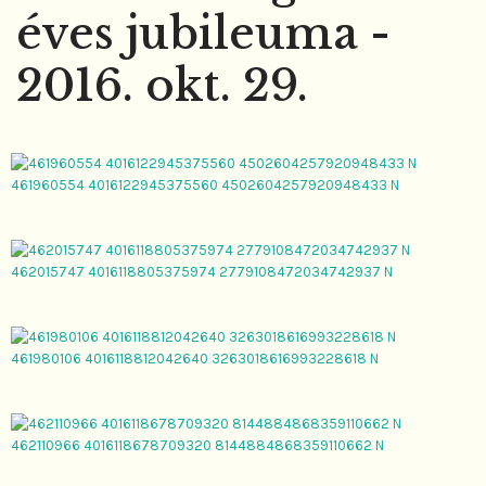
éves jubileuma -
2016. okt. 29.
461960554 4016122945375560 4502604257920948433 N
462015747 4016118805375974 2779108472034742937 N
461980106 4016118812042640 3263018616993228618 N
462110966 4016118678709320 8144884868359110662 N