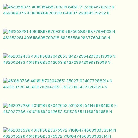
462088375 4016118688709319 8481117122894579232 N
461953281 4016118698709318 6625658926877694139 N
462002433 4016118682042653 842729642999913096 N
461983786 4016118702042651 350271034077288214 N
462027286 4016118692042652 5315285541466994658 N
462095526 4016118825375972 7181847486393933914 N