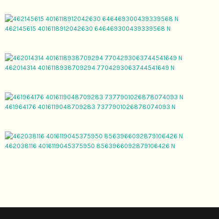
462145615 4016118912042630 646469300439339568 N
462014314 4016118938709294 7704293063744541649 N
461964176 4016119048709283 7377901026878074093 N
462038116 4016119045375950 8563966092879106426 N