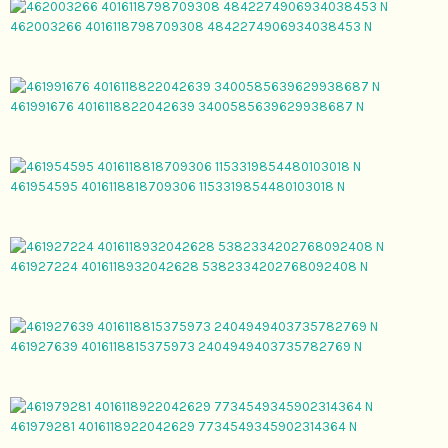
462003266 4016118798709308 4842274906934038453 N
461991676 4016118822042639 3400585639629938687 N
461954595 4016118818709306 1153319854480103018 N
461927224 4016118932042628 5382334202768092408 N
461927639 4016118815375973 2404949403735782769 N
461979281 4016118922042629 7734549345902314364 N