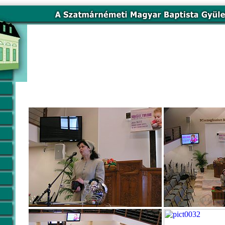
VISZ konferencia
(Vasárnapi Iskola Szövetség konfere
2012. márc. 3.
Előadók: Balla Annamária, Veress Efraim