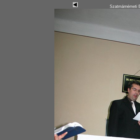
Szatmárnémeti B