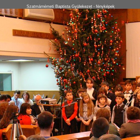
Szatmárnémeti Baptista Gyülekezet - fényképek