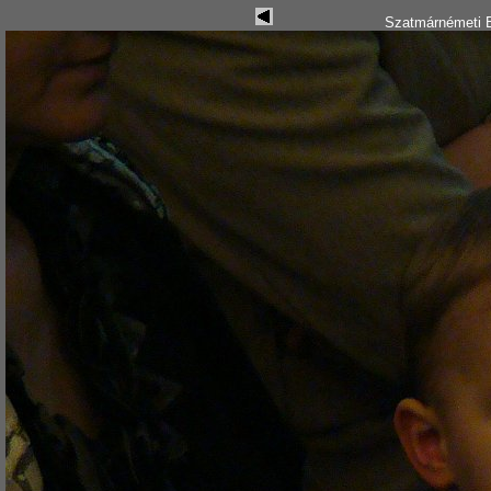
Szatmárnémeti B