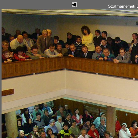
Szatmárnémeti B