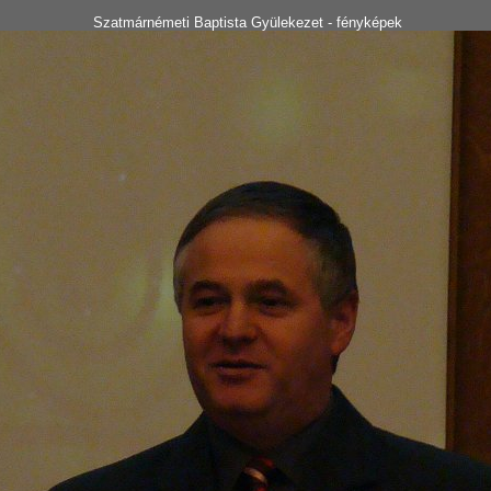
Szatmárnémeti Baptista Gyülekezet - fényképek