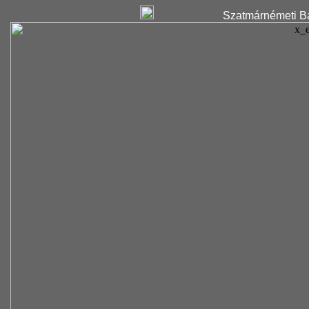
Szatmárnémeti Ba