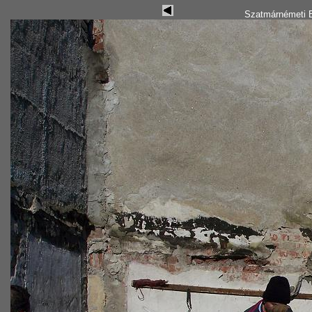
Szatmárnémeti B