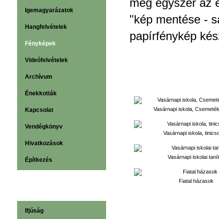
még egyszer az e
Igemagyarázatok
"kép mentése - s
Hangfelvételek
papírfénykép kés
Fényképek
Videófelvételek
Archívum
vissza
Énekkották
Vasárnapi iskola, Csemeték
Kapcsolat
Vendégkönyv
Vasárnapi iskola, tinics
Hivatkozások
Vasárnapi iskolai taní­
Építkezés
Fiatal házasok
Ifjúság