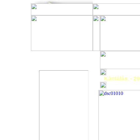
Üzenőfal
Kántálás
- 20
,