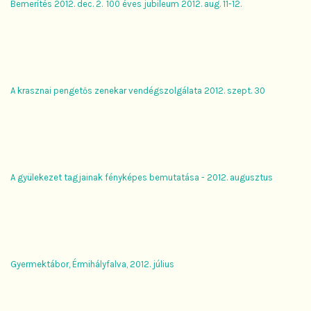
Bemerítés 2012. dec. 2.
100 éves jubileum 2012. aug. 11-12.
A krasznai pengetős zenekar vendégszolgálata 2012. szept. 30
A gyülekezet tagjainak fényképes bemutatása - 2012. augusztus
Gyermektábor, Érmihályfalva, 2012. július