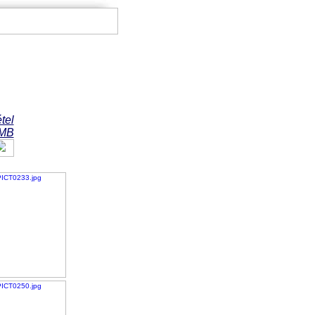
t,
tel
 MB