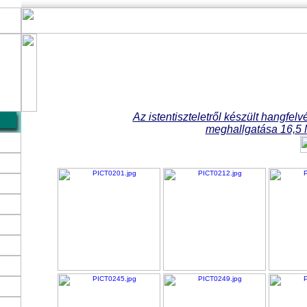
Bemerítés,
Mezőteremi Baptista Romagyülekeze
2006. június 11.
Az istentiszteletről készült hangfelvé
meghallgatása 16,5