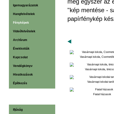
még egyszer az e
Igemagyarázatok
"kép mentése - s
Hangfelvételek
papírfénykép kés
Fényképek
Videófelvételek
Archívum
vissza
Énekkották
Vasárnapi iskola, Csemeték
Kapcsolat
Vendégkönyv
Vasárnapi iskola, tinics
Hivatkozások
Vasárnapi iskolai taní­
Építkezés
Fiatal házasok
Ifjúság