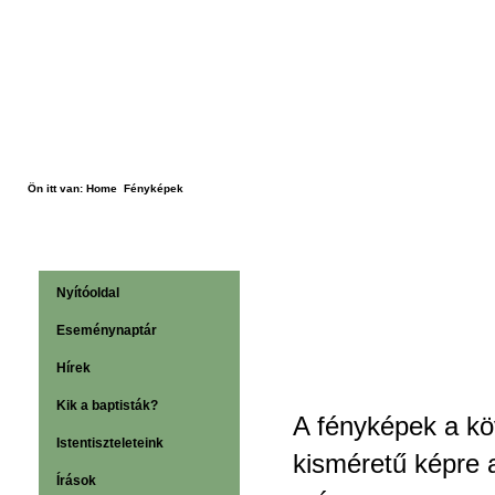
Ön itt van:
Home
Fényképek
A Szatmárn
Nyítóoldal
Gyülekezet 
Eseménynaptár
Hírek
Kik a baptisták?
A fényképek a köv
Istentiszteleteink
kisméretű képre a
Írások