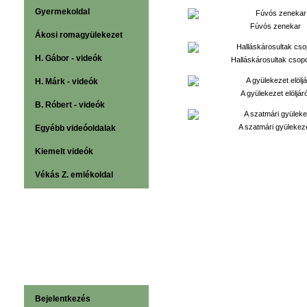
Gyermekoldal
Fúvós zenekar
Ákosi romagyülekezet
H. Gábor - videók
Halláskárosultak csopo
H. Márk - videók
A gyülekezet elöljáró
B. Róbert - videók
A szatmári gyülekez
Egyébb videóoldalak
Kiemelt videók
Vékás Z. emlékoldal
Bejelentkezés